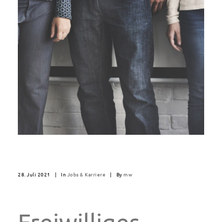
28. Juli 2021
|
In
Jobs & Karriere
|
By
mw
Freiwilliges