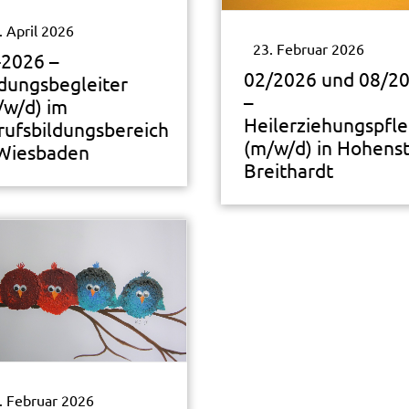
. April 2026
23. Februar 2026
-2026 –
02/2026 und 08/2
ldungsbegleiter
–
/w/d) im
Heilerziehungspfl
rufsbildungsbereich
(m/w/d) in Hohenst
 Wiesbaden
Breithardt
. Februar 2026