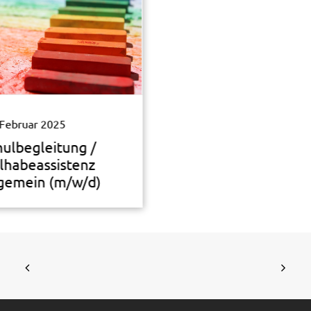
 Februar 2025
hulbegleitung /
ilhabeassistenz
lgemein (m/w/d)