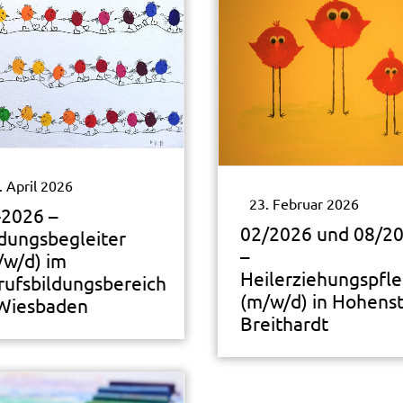
. April 2026
23. Februar 2026
-2026 –
02/2026 und 08/2
ldungsbegleiter
–
/w/d) im
Heilerziehungspfl
rufsbildungsbereich
(m/w/d) in Hohenst
 Wiesbaden
Breithardt