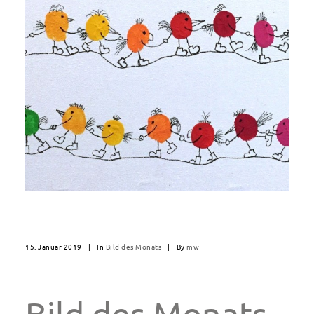
15. Januar 2019
|
In
Bild des Monats
|
By
mw
Bild des Monats