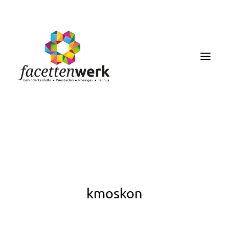
MENU
FACETTENBLOG
JOBS & KARRIERE
kmoskon