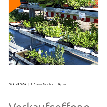
28. April 2020
|
In
Presse
,
Termine
|
By
mw
Verkaufsoffene