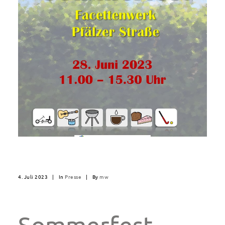
4. Juli 2023
|
In
Presse
|
By
mw
Sommerfest