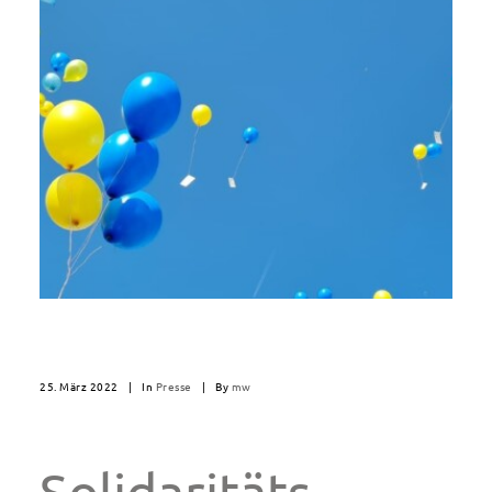
25. März 2022
|
In
Presse
|
By
mw
Solidaritäts-