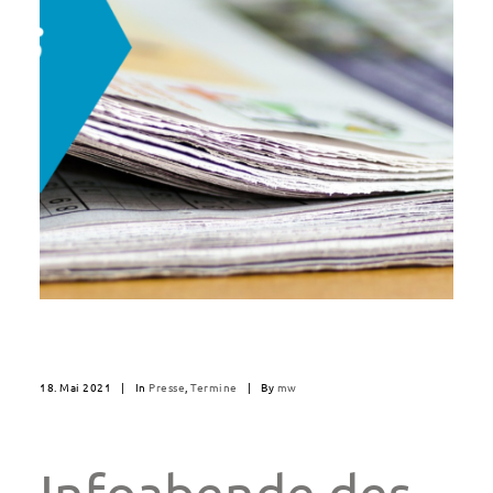
18. Mai 2021
|
In
Presse
,
Termine
|
By
mw
Infoabende des