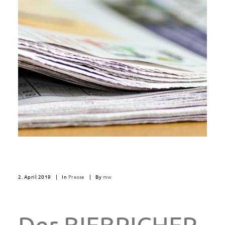
2. April 2019
|
In
Presse
|
By
mw
Der BIEBRICHER