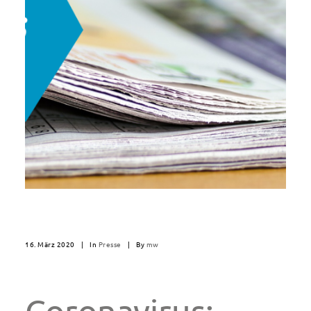
16. März 2020
|
In
Presse
|
By
mw
Coronavirus: