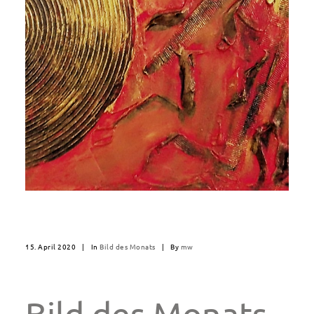
15. April 2020
|
In
Bild des Monats
|
By
mw
Bild des Monats